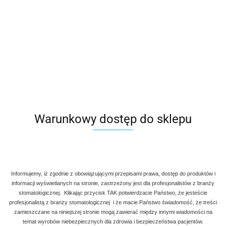
Warunkowy dostęp do sklepu
Rozpieracz regulacyjny do koron Fig. 2
Informujemy, iż zgodnie z obowiązującymi przepisami prawa, dostęp do produktów i
50.00
informacji wyświetlanych na stronie, zastrzeżony jest dla profesjonalistów z branży
stomatologicznej. Klikając przycisk TAK potwierdzacie Państwo, że jesteście
profesjonalistą z branży stomatologicznej i że macie Państwo świadomość, że treści
zamieszczane na niniejszej stronie mogą zawierać między innymi wiadomości na
temat wyrobów niebezpiecznych dla zdrowia i bezpieczeństwa pacjentów.