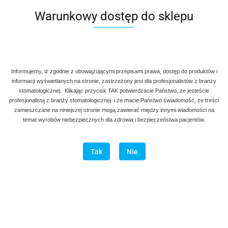
Warunkowy dostęp do sklepu
Brak produktów do wyświetlenia
Jakie są zalety szczoteczek sonicznych? Przede wszystkim
umożliwiają one nieporównywalnie skuteczne czyszczenie zębów.
Urządzenia te ponadto likwidują przebarwienia, usuwają płytkę
Informujemy, iż zgodnie z obowiązującymi przepisami prawa, dostęp do produktów i
nazębną i rozrywają bakterie znajdujące się w przestrzeniach
informacji wyświetlanych na stronie, zastrzeżony jest dla profesjonalistów z branży
międzyzębowych. Używając tych produktów można zrezygnować z
stomatologicznej. Klikając przycisk TAK potwierdzacie Państwo, że jesteście
irygatora oraz nici dentystycznej. Kto raz spróbował, nie wyobraża
profesjonalistą z branży stomatologicznej i że macie Państwo świadomość, że treści
sobie powrotu do dawnego sposobu mycia zębów – zachęcamy do
zamieszczane na niniejszej stronie mogą zawierać między innymi wiadomości na
sprawdzenia.
temat wyrobów niebezpiecznych dla zdrowia i bezpieczeństwa pacjentów.
Tak
Nie
Dane adresowe