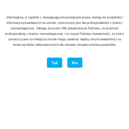
Informujemy, iż zgodnie z obowiązującymi przepisami prawa, dostęp do produktów i
informacji wyświetlanych na stronie, zastrzeżony jest dla profesjonalistów z branży
Nakładacz płaski sztywny z azotkiem tytanu
stomatologicznej. Klikając przycisk TAK potwierdzacie Państwo, że jesteście
profesjonalistą z branży stomatologicznej i że macie Państwo świadomość, że treści
zamieszczane na niniejszej stronie mogą zawierać między innymi wiadomości na
40.00
temat wyrobów niebezpiecznych dla zdrowia i bezpieczeństwa pacjentów.
NOWOŚĆ
Tak
Nie