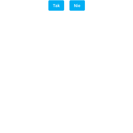
Tak
Nie
PRF BOX- Zestaw do przygotowania błony PRF
700.00
-1%
690.00
Dane adresowe
Informacje
O sklepie
Dodatkowe