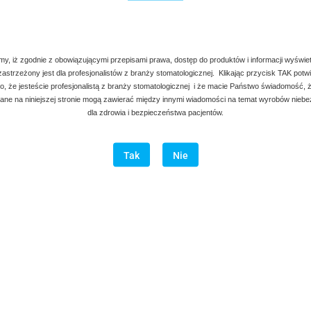
my, iż zgodnie z obowiązującymi przepisami prawa, dostęp do produktów i informacji wyświe
 zastrzeżony jest dla profesjonalistów z branży stomatologicznej. Klikając przycisk TAK potw
, że jesteście profesjonalistą z branży stomatologicznej i że macie Państwo świadomość, ż
ne na niniejszej stronie mogą zawierać między innymi wiadomości na temat wyrobów nieb
dla zdrowia i bezpieczeństwa pacjentów.
Tak
Nie