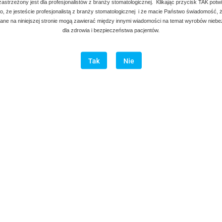
 zastrzeżony jest dla profesjonalistów z branży stomatologicznej. Klikając przycisk TAK potw
, że jesteście profesjonalistą z branży stomatologicznej i że macie Państwo świadomość, ż
ne na niniejszej stronie mogą zawierać między innymi wiadomości na temat wyrobów nieb
dla zdrowia i bezpieczeństwa pacjentów.
Tak
Nie