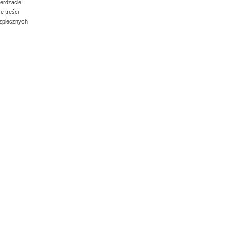
ierdzacie
e treści
ezpiecznych