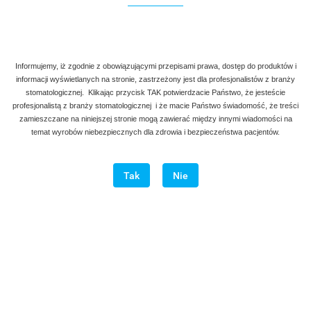
Narzędzia wariantowe typu Viking
Informujemy, iż zgodnie z obowiązującymi przepisami prawa, dostęp do produktów i
informacji wyświetlanych na stronie, zastrzeżony jest dla profesjonalistów z branży
stomatologicznej. Klikając przycisk TAK potwierdzacie Państwo, że jesteście
19.00
profesjonalistą z branży stomatologicznej i że macie Państwo świadomość, że treści
zamieszczane na niniejszej stronie mogą zawierać między innymi wiadomości na
temat wyrobów niebezpiecznych dla zdrowia i bezpieczeństwa pacjentów.
Tak
Nie