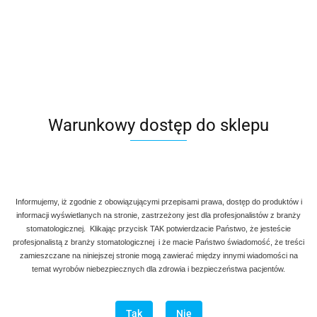
Kleszczyki hemostatyczne Micro-Mosquito/ Halsted-
Mosquito, proste, z ząbkiem.
Warunkowy dostęp do sklepu
40.00
NOWOŚĆ
Informujemy, iż zgodnie z obowiązującymi przepisami prawa, dostęp do produktów i
informacji wyświetlanych na stronie, zastrzeżony jest dla profesjonalistów z branży
stomatologicznej. Klikając przycisk TAK potwierdzacie Państwo, że jesteście
profesjonalistą z branży stomatologicznej i że macie Państwo świadomość, że treści
zamieszczane na niniejszej stronie mogą zawierać między innymi wiadomości na
temat wyrobów niebezpiecznych dla zdrowia i bezpieczeństwa pacjentów.
Tak
Nie