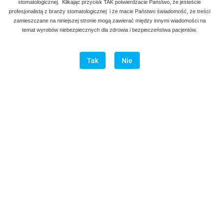
stomatologicznej. Klikając przycisk TAK potwierdzacie Państwo, że jesteście
profesjonalistą z branży stomatologicznej i że macie Państwo świadomość, że treści
zamieszczane na niniejszej stronie mogą zawierać między innymi wiadomości na
temat wyrobów niebezpiecznych dla zdrowia i bezpieczeństwa pacjentów.
Tak
Nie