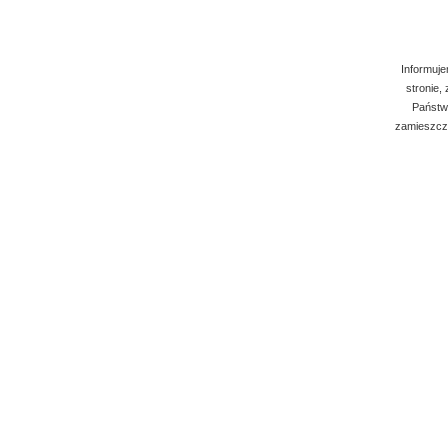
Informuje
stronie,
Państwo
zamieszcza