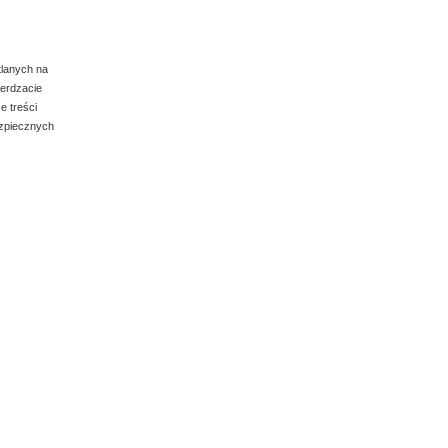
tlanych na
ierdzacie
e treści
ezpiecznych