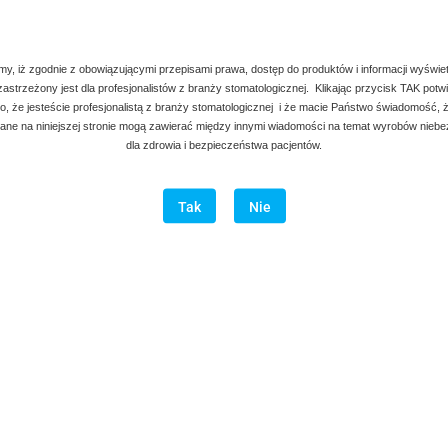
my, iż zgodnie z obowiązującymi przepisami prawa, dostęp do produktów i informacji wyświe
 zastrzeżony jest dla profesjonalistów z branży stomatologicznej. Klikając przycisk TAK potw
, że jesteście profesjonalistą z branży stomatologicznej i że macie Państwo świadomość, ż
ne na niniejszej stronie mogą zawierać między innymi wiadomości na temat wyrobów nieb
dla zdrowia i bezpieczeństwa pacjentów.
Tak
Nie