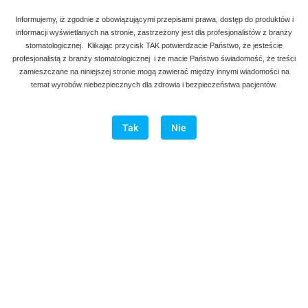
Informujemy, iż zgodnie z obowiązującymi przepisami prawa, dostęp do produktów i
informacji wyświetlanych na stronie, zastrzeżony jest dla profesjonalistów z branży
stomatologicznej. Klikając przycisk TAK potwierdzacie Państwo, że jesteście
profesjonalistą z branży stomatologicznej i że macie Państwo świadomość, że treści
zamieszczane na niniejszej stronie mogą zawierać między innymi wiadomości na
temat wyrobów niebezpiecznych dla zdrowia i bezpieczeństwa pacjentów.
Tak
Nie