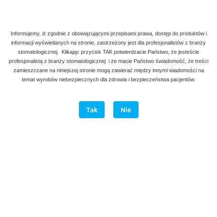
Informujemy, iż zgodnie z obowiązującymi przepisami prawa, dostęp do produktów i
informacji wyświetlanych na stronie, zastrzeżony jest dla profesjonalistów z branży
stomatologicznej. Klikając przycisk TAK potwierdzacie Państwo, że jesteście
profesjonalistą z branży stomatologicznej i że macie Państwo świadomość, że treści
zamieszczane na niniejszej stronie mogą zawierać między innymi wiadomości na
temat wyrobów niebezpiecznych dla zdrowia i bezpieczeństwa pacjentów.
Tak
Nie