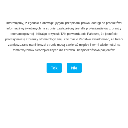
Informujemy, iż zgodnie z obowiązującymi przepisami prawa, dostęp do produktów i
informacji wyświetlanych na stronie, zastrzeżony jest dla profesjonalistów z branży
stomatologicznej. Klikając przycisk TAK potwierdzacie Państwo, że jesteście
profesjonalistą z branży stomatologicznej i że macie Państwo świadomość, że treści
zamieszczane na niniejszej stronie mogą zawierać między innymi wiadomości na
temat wyrobów niebezpiecznych dla zdrowia i bezpieczeństwa pacjentów.
Tak
Nie