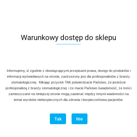
Denmax
Symbol:
AG A 109
Warunkowy dostęp do sklepu
Kleszcze Berten fig. 18 do ekstrakcji górnych trzonowców
lewych.
90.00
Informujemy, iż zgodnie z obowiązującymi przepisami prawa, dostęp do produktów i
szt
Do koszyka
informacji wyświetlanych na stronie, zastrzeżony jest dla profesjonalistów z branży
stomatologicznej. Klikając przycisk TAK potwierdzacie Państwo, że jesteście
Do przechowalni
profesjonalistą z branży stomatologicznej i że macie Państwo świadomość, że treści
zamieszczane na niniejszej stronie mogą zawierać między innymi wiadomości na
Program lojalnościowy dostępny jest tylko dla zalogowanych
temat wyrobów niebezpiecznych dla zdrowia i bezpieczeństwa pacjentów.
klientów.
Tak
Nie
Wysyłka w ciągu
natychmiast
Cena przesyłki
20