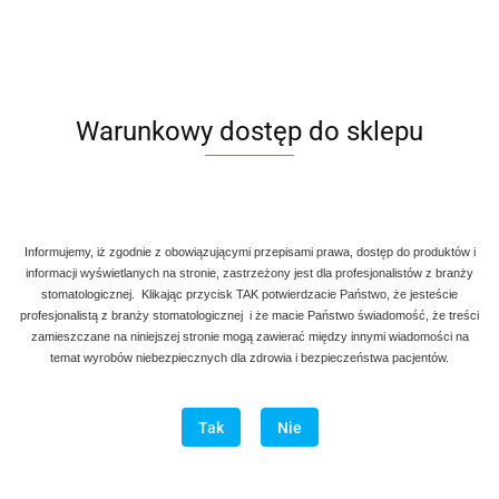
Denmax
Symbol:
AG A 117
Warunkowy dostęp do sklepu
Kleszcze Berten fig. 33 do ekstrakcji dolnych korzeni.
90.00
Informujemy, iż zgodnie z obowiązującymi przepisami prawa, dostęp do produktów i
szt
Do koszyka
informacji wyświetlanych na stronie, zastrzeżony jest dla profesjonalistów z branży
stomatologicznej. Klikając przycisk TAK potwierdzacie Państwo, że jesteście
Do przechowalni
profesjonalistą z branży stomatologicznej i że macie Państwo świadomość, że treści
zamieszczane na niniejszej stronie mogą zawierać między innymi wiadomości na
Program lojalnościowy dostępny jest tylko dla zalogowanych
temat wyrobów niebezpiecznych dla zdrowia i bezpieczeństwa pacjentów.
klientów.
Tak
Nie
Wysyłka w ciągu
natychmiast
Cena przesyłki
20