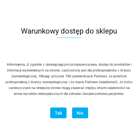
Denmax
Symbol:
AG A 128
Warunkowy dostęp do sklepu
90.00
Informujemy, iż zgodnie z obowiązującymi przepisami prawa, dostęp do produktów i
szt
Do koszyka
informacji wyświetlanych na stronie, zastrzeżony jest dla profesjonalistów z branży
stomatologicznej. Klikając przycisk TAK potwierdzacie Państwo, że jesteście
Do przechowalni
profesjonalistą z branży stomatologicznej i że macie Państwo świadomość, że treści
zamieszczane na niniejszej stronie mogą zawierać między innymi wiadomości na
Program lojalnościowy dostępny jest tylko dla zalogowanych
temat wyrobów niebezpiecznych dla zdrowia i bezpieczeństwa pacjentów.
klientów.
Tak
Nie
Wysyłka w ciągu
natychmiast
Cena przesyłki
20