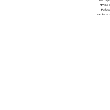
Informuje
stronie,
Państwo
zamieszcza
Kleszcze Berten fig. 90 do ekstrakcji górnych trzonowc
Kleszcze posiadają dodatkowe ząbki - pewny i mocny uc
Narzędzia wykonane są z wysokiej jakości stali nierd