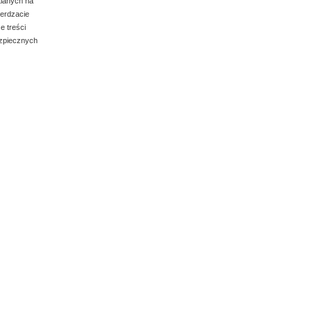
tlanych na
ierdzacie
e treści
ezpiecznych
K, QSR.