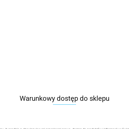
szt
Do koszyka
Do przechowalni
Program lojalnościowy dostępny jest tylko dla z
Wysyłka w ciągu
natychmiast
Cena przesyłki
20
Warunkowy dostęp do sklepu