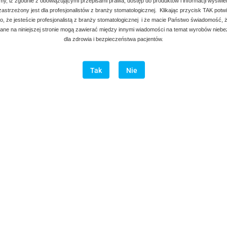
my, iż zgodnie z obowiązującymi przepisami prawa, dostęp do produktów i informacji wyświe
 zastrzeżony jest dla profesjonalistów z branży stomatologicznej. Klikając przycisk TAK potw
, że jesteście profesjonalistą z branży stomatologicznej i że macie Państwo świadomość, ż
ne na niniejszej stronie mogą zawierać między innymi wiadomości na temat wyrobów nieb
dla zdrowia i bezpieczeństwa pacjentów.
Tak
Nie
Opis
Opinie i oceny (0)
ów lewych.
hwyt zęba lub korzenia.
zewnej i posiadają Certyfikaty: ISO 9001:2000, ISO 13485:2003, CE MAR