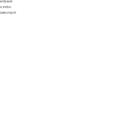
ierdzacie
e treści
ezpiecznych