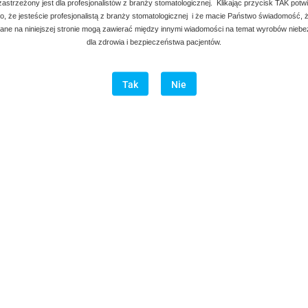
 zastrzeżony jest dla profesjonalistów z branży stomatologicznej. Klikając przycisk TAK potw
, że jesteście profesjonalistą z branży stomatologicznej i że macie Państwo świadomość, ż
ne na niniejszej stronie mogą zawierać między innymi wiadomości na temat wyrobów nieb
dla zdrowia i bezpieczeństwa pacjentów.
Tak
Nie