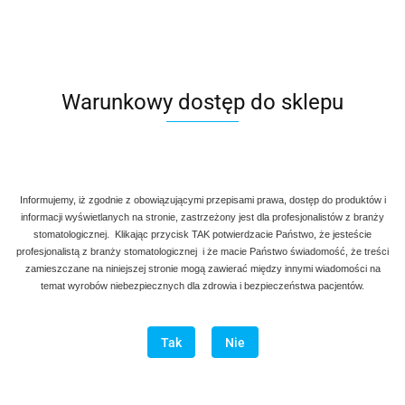
Denmax
Symbol:
AG H 146-148
Łyżeczka zębodołowa Hemingway 18,5 cm.
Warunkowy dostęp do sklepu
rozmiar
26.00
szt.
Do koszyka
Informujemy, iż zgodnie z obowiązującymi przepisami prawa, dostęp do produktów i
informacji wyświetlanych na stronie, zastrzeżony jest dla profesjonalistów z branży
Do przechowalni
stomatologicznej. Klikając przycisk TAK potwierdzacie Państwo, że jesteście
profesjonalistą z branży stomatologicznej i że macie Państwo świadomość, że treści
zamieszczane na niniejszej stronie mogą zawierać między innymi wiadomości na
Program lojalnościowy dostępny jest tylko dla zalogowanych
temat wyrobów niebezpiecznych dla zdrowia i bezpieczeństwa pacjentów.
klientów.
Wysyłka w ciągu
natychmiast
Tak
Nie
Cena przesyłki
20