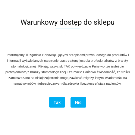
rozmiar
Warunkowy dostęp do sklepu
26.00
szt
Do koszyka
Do przechowalni
Informujemy, iż zgodnie z obowiązującymi przepisami prawa, dostęp do produktów i
informacji wyświetlanych na stronie, zastrzeżony jest dla profesjonalistów z branży
stomatologicznej. Klikając przycisk TAK potwierdzacie Państwo, że jesteście
Program lojalnościowy dostępny jest tylko dla zalogowanych
profesjonalistą z branży stomatologicznej i że macie Państwo świadomość, że treści
klientów.
zamieszczane na niniejszej stronie mogą zawierać między innymi wiadomości na
temat wyrobów niebezpiecznych dla zdrowia i bezpieczeństwa pacjentów.
Wysyłka w ciągu
natychmiast
Cena przesyłki
20
Tak
Nie
Opis