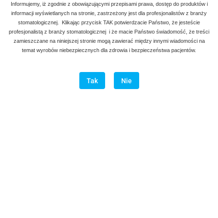
Informujemy, iż zgodnie z obowiązującymi przepisami prawa, dostęp do produktów i
informacji wyświetlanych na stronie, zastrzeżony jest dla profesjonalistów z branży
stomatologicznej. Klikając przycisk TAK potwierdzacie Państwo, że jesteście
profesjonalistą z branży stomatologicznej i że macie Państwo świadomość, że treści
zamieszczane na niniejszej stronie mogą zawierać między innymi wiadomości na
temat wyrobów niebezpiecznych dla zdrowia i bezpieczeństwa pacjentów.
Tak
Nie