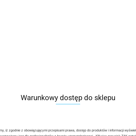
 szeroką ofertę narzędzi stomatologicznych
Narzędzia stomatologiczne
amy do zapoznania się z naszą pełną ofertą narzędzi chirurgicz
wadzanych zabiegów i zadowolenia pacjentów.
Warunkowy dostęp do sklepu
my, iż zgodnie z obowiązującymi przepisami prawa, dostęp do produktów i informacji wyświe
 zastrzeżony jest dla profesjonalistów z branży stomatologicznej. Klikając przycisk TAK potw