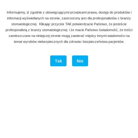
Informujemy, iż zgodnie z obowiązującymi przepisami prawa, dostęp do produktów i
informacji wyświetlanych na stronie, zastrzeżony jest dla profesjonalistów z branży
stomatologicznej. Klikając przycisk TAK potwierdzacie Państwo, że jesteście
profesjonalistą z branży stomatologicznej i że macie Państwo świadomość, że treści
zamieszczane na niniejszej stronie mogą zawierać między innymi wiadomości na
temat wyrobów niebezpiecznych dla zdrowia i bezpieczeństwa pacjentów.
Tak
Nie