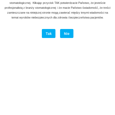
003
stomatologicznej. Klikając przycisk TAK potwierdzacie Państwo, że jesteście
profesjonalistą z branży stomatologicznej i że macie Państwo świadomość, że treści
zamieszczane na niniejszej stronie mogą zawierać między innymi wiadomości na
temat wyrobów niebezpiecznych dla zdrowia i bezpieczeństwa pacjentów.
średnica
Tak
Nie
110.00
szt.
Do koszyka
Do przechowalni
Program lojalnościowy dostępny jest tylko dla zalogowanych
klientów.
Wysyłka w ciągu
natychmiast
Cena przesyłki
20