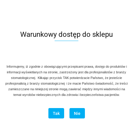
Osteotom prosty, wklęsły z ogranicznikiem
Warunkowy dostęp do sklepu
110.00
Informujemy, iż zgodnie z obowiązującymi przepisami prawa, dostęp do produktów i
informacji wyświetlanych na stronie, zastrzeżony jest dla profesjonalistów z branży
stomatologicznej. Klikając przycisk TAK potwierdzacie Państwo, że jesteście
profesjonalistą z branży stomatologicznej i że macie Państwo świadomość, że treści
zamieszczane na niniejszej stronie mogą zawierać między innymi wiadomości na
temat wyrobów niebezpiecznych dla zdrowia i bezpieczeństwa pacjentów.
Tak
Nie