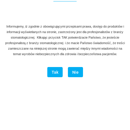
Informujemy, iż zgodnie z obowiązującymi przepisami prawa, dostęp do produktów i
informacji wyświetlanych na stronie, zastrzeżony jest dla profesjonalistów z branży
stomatologicznej. Klikając przycisk TAK potwierdzacie Państwo, że jesteście
profesjonalistą z branży stomatologicznej i że macie Państwo świadomość, że treści
zamieszczane na niniejszej stronie mogą zawierać między innymi wiadomości na
temat wyrobów niebezpiecznych dla zdrowia i bezpieczeństwa pacjentów.
Tak
Nie