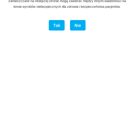
zamieszczane na niniejszej stronie mogą zawierać między innymi wiadomości na
temat wyrobów niebezpiecznych dla zdrowia i bezpieczeństwa pacjentów.
długość
Tak
Nie
25.00
szt
Do koszyka
Do przechowalni
Program lojalnościowy dostępny jest tylko dla zalogowanych
klientów.
Wysyłka w ciągu
natychmiast
Cena przesyłki
20
Opis