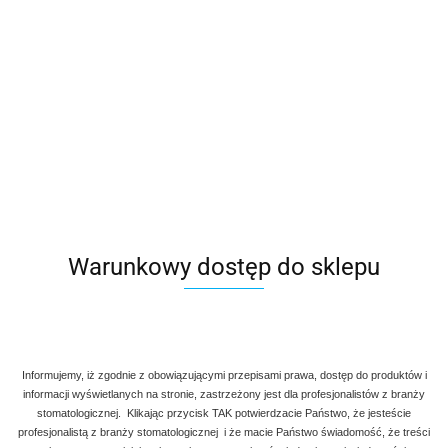
Warunkowy dostęp do sklepu
Informujemy, iż zgodnie z obowiązującymi przepisami prawa, dostęp do produktów i
informacji wyświetlanych na stronie, zastrzeżony jest dla profesjonalistów z branży
stomatologicznej. Klikając przycisk TAK potwierdzacie Państwo, że jesteście
Denmax
Symbol:
AGE 186-187
profesjonalistą z branży stomatologicznej i że macie Państwo świadomość, że treści