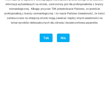
informacji wyświetlanych na stronie, zastrzeżony jest dla profesjonalistów z branży
stomatologicznej. Klikając przycisk TAK potwierdzacie Państwo, że jesteście
profesjonalistą z branży stomatologicznej i że macie Państwo świadomość, że treści
zamieszczane na niniejszej stronie mogą zawierać między innymi wiadomości na
temat wyrobów niebezpiecznych dla zdrowia i bezpieczeństwa pacjentów.
Tak
Nie