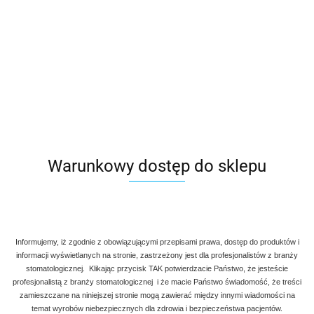
Denmax
Symbol:
AG O 257
50.00
szt.
Do koszyka
Do przechowalni
Program lojalnościowy dostępny jest tylko dla zalogowanych
klientów.
Warunkowy dostęp do sklepu
Wysyłka w ciągu
natychmiast
Cena przesyłki
20
Informujemy, iż zgodnie z obowiązującymi przepisami prawa, dostęp do produktów i
informacji wyświetlanych na stronie, zastrzeżony jest dla profesjonalistów z branży
stomatologicznej. Klikając przycisk TAK potwierdzacie Państwo, że jesteście
Opis
profesjonalistą z branży stomatologicznej i że macie Państwo świadomość, że treści
zamieszczane na niniejszej stronie mogą zawierać między innymi wiadomości na
Opinie i oceny (0)
temat wyrobów niebezpiecznych dla zdrowia i bezpieczeństwa pacjentów.