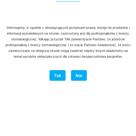
Informujemy, iż zgodnie z obowiązującymi przepisami prawa, dostęp do produktów i
informacji wyświetlanych na stronie, zastrzeżony jest dla profesjonalistów z branży
stomatologicznej. Klikając przycisk TAK potwierdzacie Państwo, że jesteście
profesjonalistą z branży stomatologicznej i że macie Państwo świadomość, że treści
zamieszczane na niniejszej stronie mogą zawierać między innymi wiadomości na
temat wyrobów niebezpiecznych dla zdrowia i bezpieczeństwa pacjentów.
Tak
Nie