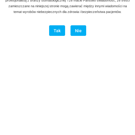
profesjonalistą z branży stomatologicznej i że macie Państwo świadomość, że treści
zamieszczane na niniejszej stronie mogą zawierać między innymi wiadomości na
temat wyrobów niebezpiecznych dla zdrowia i bezpieczeństwa pacjentów.
Tak
Nie