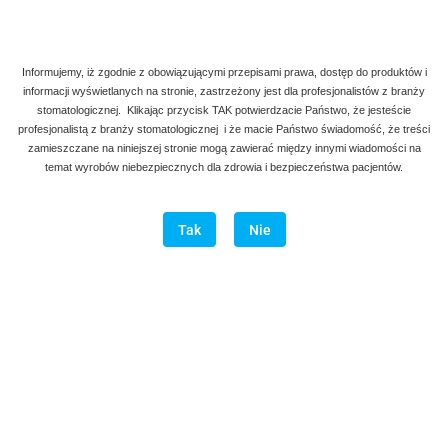
Informujemy, iż zgodnie z obowiązującymi przepisami prawa, dostęp do produktów i
informacji wyświetlanych na stronie, zastrzeżony jest dla profesjonalistów z branży
stomatologicznej. Klikając przycisk TAK potwierdzacie Państwo, że jesteście
profesjonalistą z branży stomatologicznej i że macie Państwo świadomość, że treści
zamieszczane na niniejszej stronie mogą zawierać między innymi wiadomości na
temat wyrobów niebezpiecznych dla zdrowia i bezpieczeństwa pacjentów.
Tak
Nie