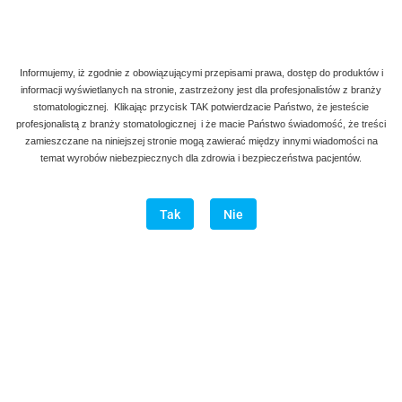
Informujemy, iż zgodnie z obowiązującymi przepisami prawa, dostęp do produktów i
informacji wyświetlanych na stronie, zastrzeżony jest dla profesjonalistów z branży
stomatologicznej. Klikając przycisk TAK potwierdzacie Państwo, że jesteście
Denmax
profesjonalistą z branży stomatologicznej i że macie Państwo świadomość, że treści
Symbol:
AG L 122-123
zamieszczane na niniejszej stronie mogą zawierać między innymi wiadomości na
temat wyrobów niebezpiecznych dla zdrowia i bezpieczeństwa pacjentów.
Upychadło gruszkowe Octo
średnica
Tak
Nie
19.00
szt
Do koszyka
Do przechowalni
Program lojalnościowy dostępny jest tylko dla zalogowanych
klientów.