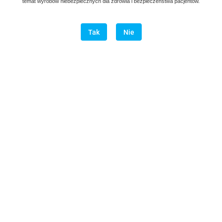
temat wyrobów niebezpiecznych dla zdrowia i bezpieczeństwa pacjentów.
Tak
Nie