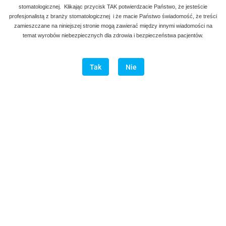
stomatologicznej. Klikając przycisk TAK potwierdzacie Państwo, że jesteście
Dane adresowe
profesjonalistą z branży stomatologicznej i że macie Państwo świadomość, że treści
zamieszczane na niniejszej stronie mogą zawierać między innymi wiadomości na
Informacje
temat wyrobów niebezpiecznych dla zdrowia i bezpieczeństwa pacjentów.
O sklepie
Tak
Nie
Dodatkowe
Znajdziesz nas na
Sklep internetowy na oprogramowaniu Sky-Shop.pl