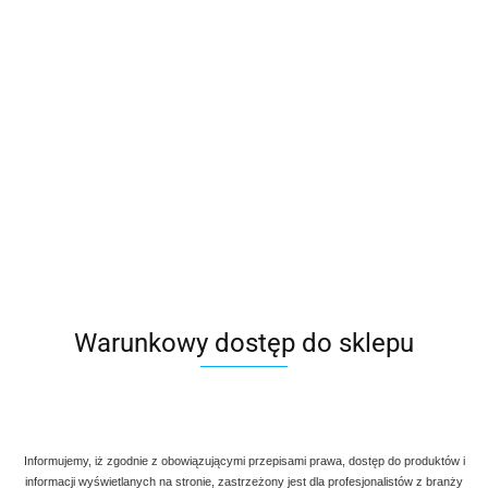
(
0
)
Polski
PLN
Zaloguj się
Czech
Zarejestruj się
EUR
English
Dodaj zgłoszenie
Kategorie
Szukaj
Producent - ZENITHLAB
Brak produktów do wyświetlenia
Warunkowy dostęp do sklepu
Informujemy, iż zgodnie z obowiązującymi przepisami prawa, dostęp do produktów i
informacji wyświetlanych na stronie, zastrzeżony jest dla profesjonalistów z branży