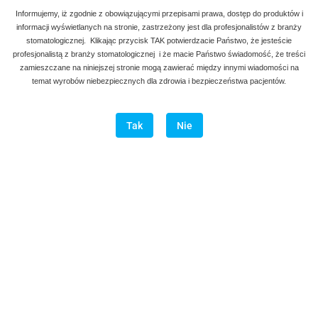
Informujemy, iż zgodnie z obowiązującymi przepisami prawa, dostęp do produktów i
informacji wyświetlanych na stronie, zastrzeżony jest dla profesjonalistów z branży
stomatologicznej. Klikając przycisk TAK potwierdzacie Państwo, że jesteście
profesjonalistą z branży stomatologicznej i że macie Państwo świadomość, że treści
zamieszczane na niniejszej stronie mogą zawierać między innymi wiadomości na
temat wyrobów niebezpiecznych dla zdrowia i bezpieczeństwa pacjentów.
Tak
Nie