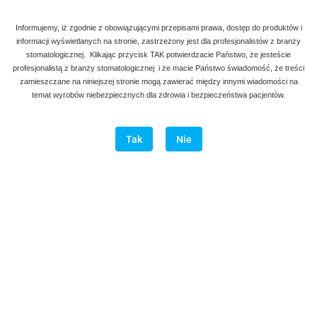
Informujemy, iż zgodnie z obowiązującymi przepisami prawa, dostęp do produktów i
informacji wyświetlanych na stronie, zastrzeżony jest dla profesjonalistów z branży
stomatologicznej. Klikając przycisk TAK potwierdzacie Państwo, że jesteście
profesjonalistą z branży stomatologicznej i że macie Państwo świadomość, że treści
zamieszczane na niniejszej stronie mogą zawierać między innymi wiadomości na
temat wyrobów niebezpiecznych dla zdrowia i bezpieczeństwa pacjentów.
Tak
Nie