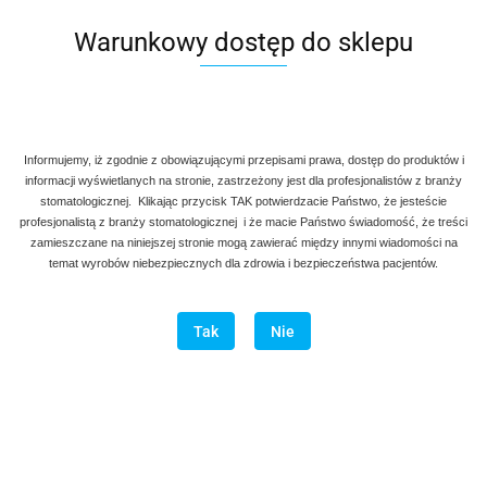
Warunkowy dostęp do sklepu
Denmax
Symbol:
AG 760-003
Informujemy, iż zgodnie z obowiązującymi przepisami prawa, dostęp do produktów i
informacji wyświetlanych na stronie, zastrzeżony jest dla profesjonalistów z branży
90.00
stomatologicznej. Klikając przycisk TAK potwierdzacie Państwo, że jesteście
profesjonalistą z branży stomatologicznej i że macie Państwo świadomość, że treści
zamieszczane na niniejszej stronie mogą zawierać między innymi wiadomości na
szt.
Do koszyka
temat wyrobów niebezpiecznych dla zdrowia i bezpieczeństwa pacjentów.
Do przechowalni
Tak
Nie
Program lojalnościowy dostępny jest tylko dla zalogowanych
klientów.
Wysyłka w ciągu
natychmiast
Cena przesyłki
20