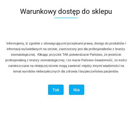
Warunkowy dostęp do sklepu
Denmax
Symbol:
AG 760-006
Informujemy, iż zgodnie z obowiązującymi przepisami prawa, dostęp do produktów i
informacji wyświetlanych na stronie, zastrzeżony jest dla profesjonalistów z branży
90.00
stomatologicznej. Klikając przycisk TAK potwierdzacie Państwo, że jesteście
profesjonalistą z branży stomatologicznej i że macie Państwo świadomość, że treści
zamieszczane na niniejszej stronie mogą zawierać między innymi wiadomości na
szt.
Do koszyka
temat wyrobów niebezpiecznych dla zdrowia i bezpieczeństwa pacjentów.
Do przechowalni
Tak
Nie
Program lojalnościowy dostępny jest tylko dla zalogowanych
klientów.
Wysyłka w ciągu
natychmiast
Cena przesyłki
20