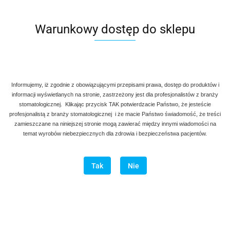
Warunkowy dostęp do sklepu
Denmax
Symbol:
AG 760-002
Informujemy, iż zgodnie z obowiązującymi przepisami prawa, dostęp do produktów i
90.00
informacji wyświetlanych na stronie, zastrzeżony jest dla profesjonalistów z branży
stomatologicznej. Klikając przycisk TAK potwierdzacie Państwo, że jesteście
profesjonalistą z branży stomatologicznej i że macie Państwo świadomość, że treści
szt.
Do koszyka
zamieszczane na niniejszej stronie mogą zawierać między innymi wiadomości na
temat wyrobów niebezpiecznych dla zdrowia i bezpieczeństwa pacjentów.
Do przechowalni
Program lojalnościowy dostępny jest tylko dla zalogowanych
Tak
Nie
klientów.
Wysyłka w ciągu
natychmiast
Cena przesyłki
20