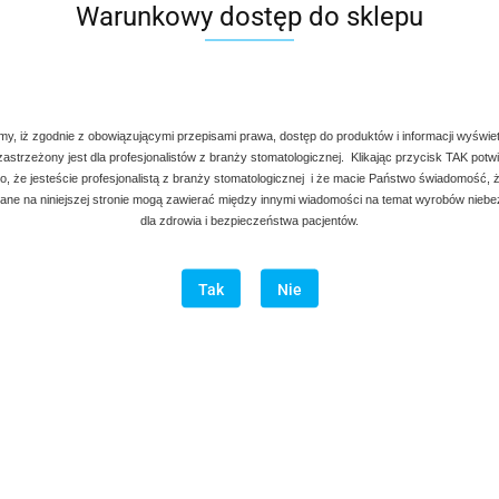
Warunkowy dostęp do sklepu
my, iż zgodnie z obowiązującymi przepisami prawa, dostęp do produktów i informacji wyświe
 zastrzeżony jest dla profesjonalistów z branży stomatologicznej. Klikając przycisk TAK potw
, że jesteście profesjonalistą z branży stomatologicznej i że macie Państwo świadomość, ż
ne na niniejszej stronie mogą zawierać między innymi wiadomości na temat wyrobów nieb
dla zdrowia i bezpieczeństwa pacjentów.
Tak
Nie