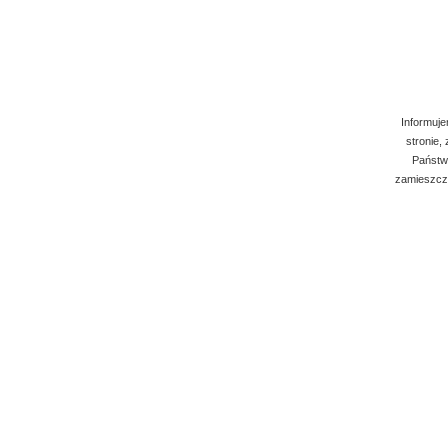
Informuje
stronie,
Państwo
zamieszcza