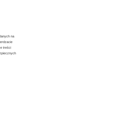
tlanych na
ierdzacie
e treści
ezpiecznych